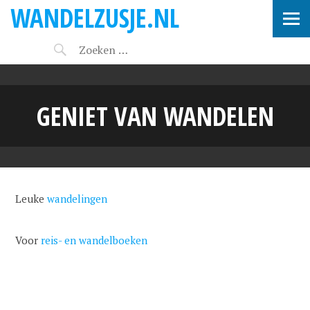
WANDELZUSJE.NL
GENIET VAN WANDELEN
Leuke
wandelingen
Voor
reis- en wandelboeken