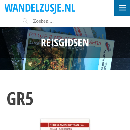
WANDELZUSJE.NL
REISGIDSEN
GR5