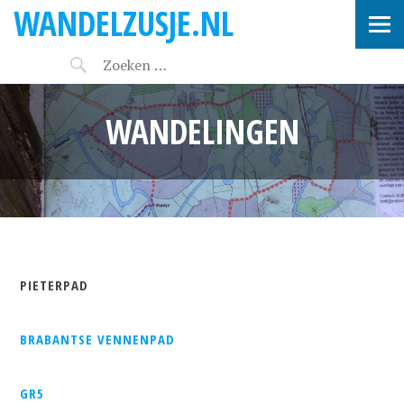
WANDELZUSJE.NL
WANDELINGEN
PIETERPAD
BRABANTSE VENNENPAD
GR5