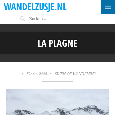
WANDELZUSJE.NL
LA PLAGNE
•
3264 × 2448
•
SKIËN OF WANDELEN?