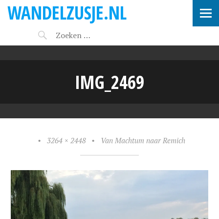
WANDELZUSJE.NL
IMG_2469
•
3264 × 2448
•
Van Machtum naar Remich