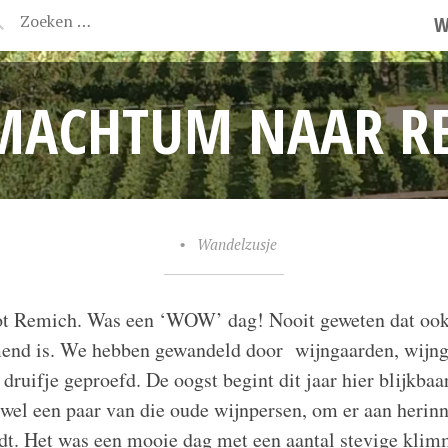
W
MACHTUM NAAR R
•
Wandelzusje
ot Remich. Was een ‘WOW’ dag! Nooit geweten dat ook 
d is. We hebben gewandeld door wijngaarden, wijng
druifje geproefd. De oogst begint dit jaar hier blijkba
 wel een paar van die oude wijnpersen, om er aan herinn
dt. Het was een mooie dag met een aantal stevige kli