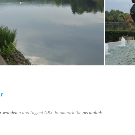
er
r wandelen
and tagged
GR5
. Bookmark the
permalink
.