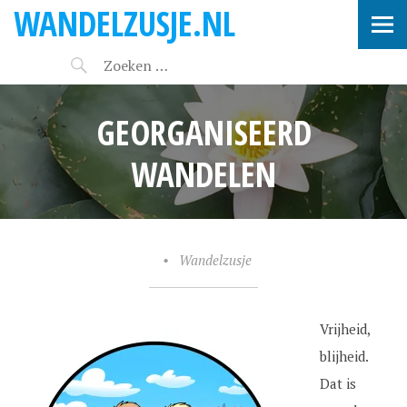
WANDELZUSJE.NL
GEORGANISEERD
WANDELEN
•
Wandelzusje
Vrijheid,
blijheid.
Dat is