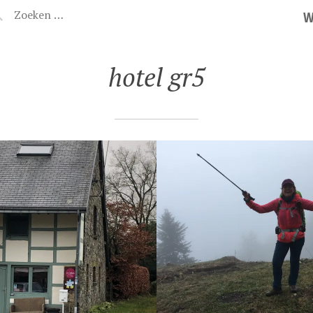
W
hotel gr5
VAN LES BRENETS
GR5 VAN BELFORT
ERS-LE-LAC) NAAR
NAAR LES BRENETS
N