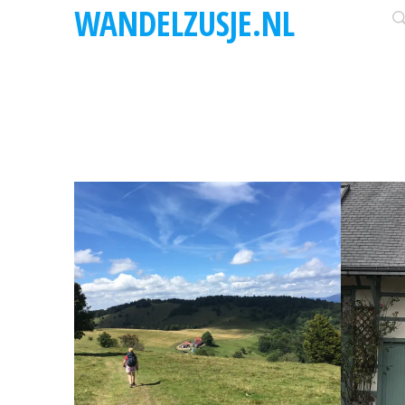
WANDELZUSJE.NL
BELGISCHE ARDENNEN
GR5 
(VILL
NYO