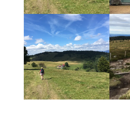
GR5 VAN SCHIRMECK
GR5 
NAAR METZERAL (FR)
NAAR