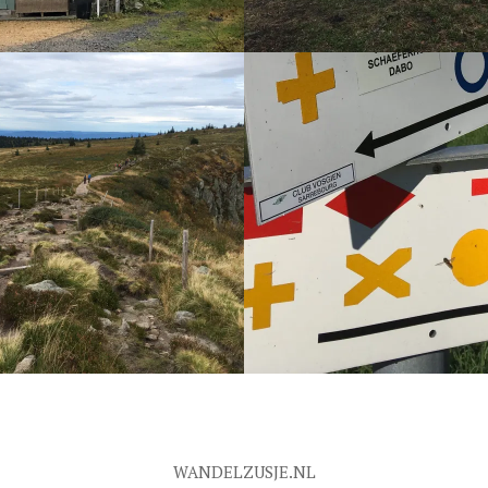
VAN SALONNES
GR5 RONGEUVILLE –
 SCHIRMECK (FR)
SALONNES
WANDELZUSJE.NL