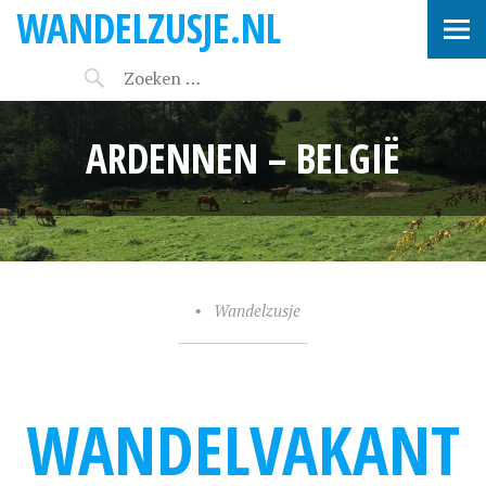
WANDELZUSJE.NL
ARDENNEN – BELGIË
•
Wandelzusje
WANDELVAKANT