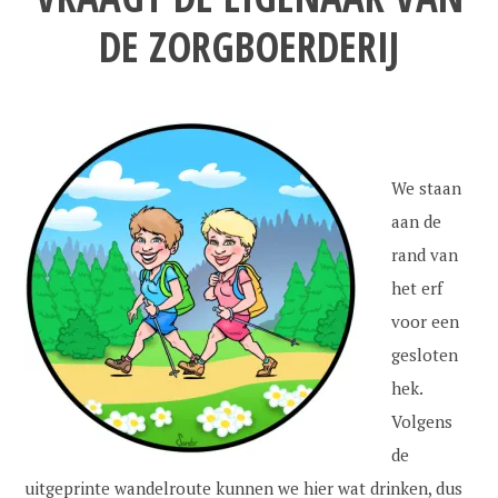
DE ZORGBOERDERIJ
We staan
aan de
rand van
het erf
voor een
gesloten
hek.
Volgens
de
uitgeprinte wandelroute kunnen we hier wat drinken, dus