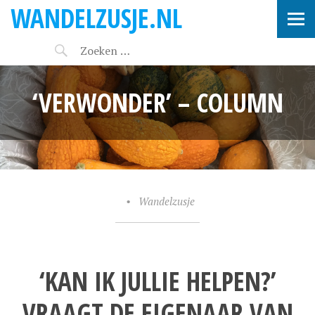
WANDELZUSJE.NL
‘VERWONDER’ – COLUMN
•
Wandelzusje
‘KAN IK JULLIE HELPEN?’
VRAAGT DE EIGENAAR VAN