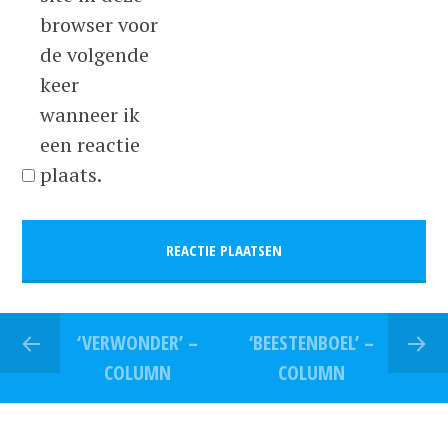
browser voor
de volgende
keer
wanneer ik
een reactie
plaats.
‘VERWONDER’ –
‘BEESTENBOEL’ –
COLUMN
COLUMN